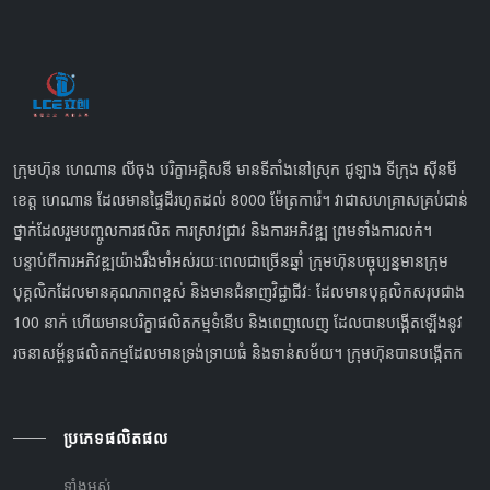
ក្រុមហ៊ុន ហេណាន លីចុង បរិក្ខាអគ្គិសនី មានទីតាំងនៅស្រុក ជូឡាង ទីក្រុង ស៊ីនមី
ខេត្ត ហេណាន ដែលមានផ្ទៃដីរហូតដល់ 8000 ម៉ែត្រការ៉េ។ វាជាសហគ្រាសគ្រប់ជាន់
ថ្នាក់ដែលរួមបញ្ចូលការផលិត ការស្រាវជ្រាវ និងការអភិវឌ្ឍ ព្រមទាំងការលក់។
បន្ទាប់ពីការអភិវឌ្ឍយ៉ាងរឹងមាំអស់រយៈពេលជាច្រើនឆ្នាំ ក្រុមហ៊ុនបច្ចុប្បន្នមានក្រុម
បុគ្គលិកដែលមានគុណភាពខ្ពស់ និងមានជំនាញវិជ្ជាជីវៈ ដែលមានបុគ្គលិកសរុបជាង
100 នាក់ ហើយមានបរិក្ខាផលិតកម្មទំនើប និងពេញលេញ ដែលបានបង្កើតឡើងនូវ
រចនាសម្ព័ន្ធផលិតកម្មដែលមានទ្រង់ទ្រាយធំ និងទាន់សម័យ។ ក្រុមហ៊ុនបានបង្កើតក
ប្រភេទផលិតផល
ទាំងអស់