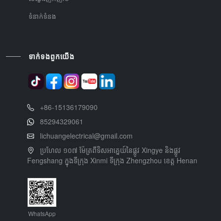
ទំនាក់ទំនង
ទាក់ទងពួកយើង
+86-15136179090
85294329061
lichuangelectrical@gmail.com
ប្រហែល ១០៧ ម៉ែត្រពីទិសអាគ្នេយ៍នៃផ្លូវ Xingye និងផ្លូវ
Fengshang ក្នុងទីក្រុង Xinmi ទីក្រុង Zhengzhou ខេត្ត Henan
WhatsApp