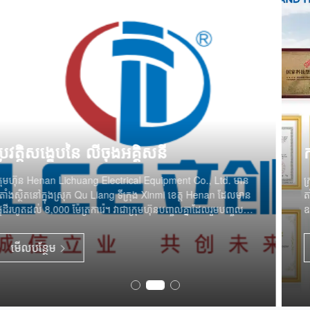
កម្លាំងសហគ្រាស
ក្រុមហ៊ុន Henan Lichuang Electrical Equipment Co., Ltd.
តាំងពីបង្កើតមក បានផ្តោតទៅលើការស្រាវជ្រាវ ការផលិត និងការលក់
ឧបករណ៍អគ្គិសនីទាំងមូលដែលមានថាមពលខ្ពស់ និងទាប ហើយបាន
ប្រឡូកយ៉ាងជ្រៅក្នុងវិស័យផលិតឧបករណ៍ចែកចាយថាមពលអគ្គិសនី
អស់រយៈពេលជាងដប់ឆ្នាំ ដោយផ្អែកលើការប្រមូលផ្តុំបច្ចេកវិទ្យាដ៏រឹងមាំ
មើលបន្ថែម
ប្រព័ន្ធត្រួតពិនិត្យគុណភាពដ៏តឹងរឹង និងគោលការណ៍អាជីវកម្មដ៏ស្ថេរ ដែល
បានធ្វើឱ្យក្រុមហ៊ុនក្លាយជាក្រុមហ៊ុនផលិតដ៏មានសមត្ថភាពនៅក្នុងឧស្សាហ
កម្មអគ្គិសនី។ ក្រុមហ៊ុនបានពឹងផ្អែកលើប្រព័ន្ធគ្រប់គ្រងផលិតកម្មដែលមាន
ស្តង់ដារ ដោយត្រួតពិនិត្យគុណភាពយ៉ាងតឹងរឹងពីដំណាក់កាលជ្រើសរើសវត្ថុ