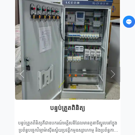
Previous
Next
បន្ទប់ត្រួតពិនិត្យ
បន្ទប់
កម្ម
បន្ទប់ត្រួតពិនិត្យគឺជាឧបករណ៍អគ្គិសនីដែលមានតួនាទីស្នូលនៅក្នុង
ការិយាល័យ
ព និង
ប្រព័ន្ធបច្ចេកវិទ្យាម៉ាស៊ីនស្វ័យប្រវត្តិកម្មឧស្សាហកម្ម និងប្រព័ន្ធកាត់
MNS) គឺជា