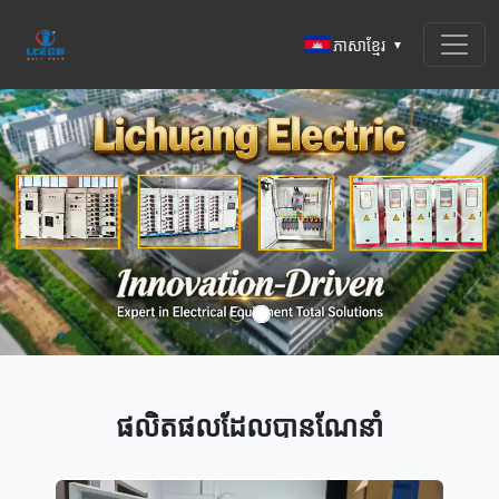
ភាសាខ្មែរ
▼
Previous
Next
ផលិតផលដែលបានណែនាំ