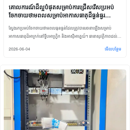
សមត្ថភាពទូទៅរបស់ក្រុមហ៊ុនជាបន្តបន្ទាប់។ នៅពេលអនាគត ក្រុមហ៊ុននឹង
គោលការណ៍​ដ៏​ល្អ​បំផុត​សម្រាប់​ការ​ជ្រើសរើស​ប្រអប់​
បន្តប្រកាន់ខ្ជាប់នូវស្នាដៃជាងគេ និងបន្តប្រឡូកយ៉ាងជ្រៅក្នុងវិស័យផលិត
ចែកចាយ​ថាមពល​សម្រាប់​អាកាសធាតុ​ដ៏​ធ្ងន់ធ្ងរ
ឧបករណ៍អគ្គិសនី ដើម្បីផ្តល់ដំណោះស្រាយចែកចាយថាមពលដែលអាច
Lichua
ទុកចិត្តបាន និងមានប្រសិទ្ធភាពជាងមុនដល់ឧស្សាហកម្មនានា ហើយរួមដៃ
ស្វែងរកប្រអប់ចែកចាយថាមពលធុនធ្ងន់ដែលត្រូវបានរចនាឡើងសម្រាប់
គ្នាជាមួយដៃគូដើម្បីបង្កើតអនាគតដ៏រឹងមាំមួយ។
អាកាសធាតុដ៏អាក្រក់នៅទ្វីបអាហ្វ្រិក និងអាស៊ីអាគ្នេយ៍។ ធានាសុវត្ថិភាពដល់
គម្រោងរបស់អ្នក។ សូមទាក់ទងមកយើងខ្ញុំសម្រាប់ការផ្តល់ជូនតម្លៃ!
2026-06-04
មើលបន្ថែម