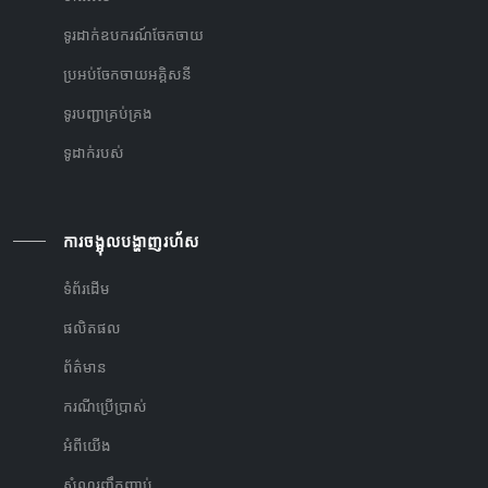
ទូរដាក់ឧបករណ៍ចែកចាយ
ប្រអប់ចែកចាយអគ្គិសនី
ទូរបញ្ជាគ្រប់គ្រង
ទូដាក់របស់
ការចង្អុលបង្ហាញរហ័ស
ទំព័រដើម
ផលិតផល
ព័ត៌មាន
ករណីប្រើប្រាស់
អំពីយើង
សំណួរញឹកញាប់