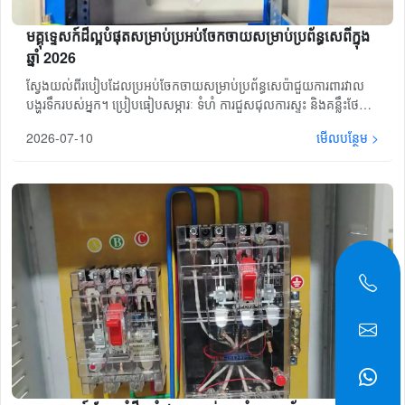
មគ្គុទ្ទេសក៍ដ៏ល្អបំផុតសម្រាប់ប្រអប់ចែកចាយសម្រាប់ប្រព័ន្ធសេពីក្នុង
ឆ្នាំ 2026
ស្វែងយល់ពីរបៀបដែលប្រអប់ចែកចាយសម្រាប់ប្រព័ន្ធសេប៉ាជួយការពារវាល
បង្ហូរទឹករបស់អ្នក។ ប្រៀបធៀបសម្ភារៈ ទំហំ ការជួសជុលការស្ទះ និងគន្លឹះថែទាំ
ដោយអ្នកជំនាញ។ ទទួលបានតម្លៃផ្ទាល់ខ្លួនដោយឥតគិតថ្លៃនៅថ្ងៃនេះ។
2026-07-10
មើលបន្ថែម >