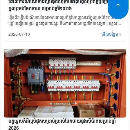
គោលការណ៍ណែនាំដ៏ល្អបំផុតសម្រាប់ធាតុបំពុលប្រព័ន្ធប្រឡាក់នៅ
ក្នុងប្រអប់ចែកចាយ សម្រាប់ឆ្នាំ២០២៦
រៀនពីរបៀបដំណើរការនៃសមាសធាតុប្រព័ន្ធបែកញួលនៅក្នុងប្រអប់ចែកចាយ
ប្រៀបធៀបសម្ភារៈ ជួសជុលការស្ទះ និងការពារវាលបង្ហូរទឹករបស់អ្នក។ ទទួល
បានដំបូន្មានពីអ្នកជំនាញ និងការផ្តល់តម្លៃគម្រោងដោយឥតគិតថ្លៃនៅថ្ងៃនេះ។
2026-07-10
មើលបន្ថែម >
មគ្គុទ្ទេសក៍ដ៏ល្អបំផុតសម្រាប់ប្រអប់ចែកចាយធុងស៊ីប៉ាក់សម្រាប់ឆ្នាំ
2026