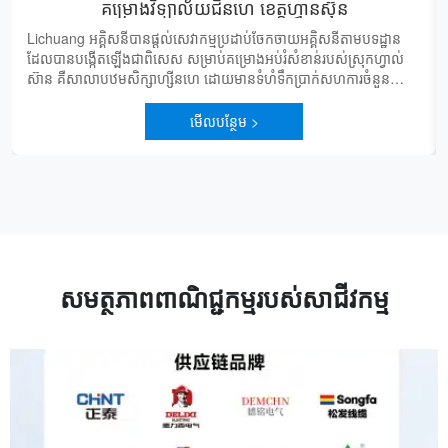
គម្រោងវិទ្យាល័យជីនហេ ខេត្តហ្វានស៊ុន
Lichuang អគ្គិសនីបានផ្តល់សេវាកម្មប្រដាប់ចែកចាយអគ្គិសនីតាមបទដ្ឋាន
Li
ដែលបានបង្កើតឡើងជាពិសេស សម្រាប់គម្រោងអប់រំសំខាន់របស់ស្រុកហ្វាល់
bo
ស៊ាន គឺសាលាបឋមសិក្សាហ្ស៊ីនហេ ដោយមានទំហំទឹកប្រាក់សហការចំនួន
G
313150 យ័ន និងប
G
មើលបន្ថែម >
សមត្ថភាពពាណិជ្ជកម្មរបស់សាជីវកម្ម