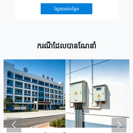
បន្ថយភាពច្រើនបែប។ ឧបករណ៍នេះត្រូវបានប្រើប្រាស់យ៉ាងទូលំ
នៅក្នុងឧបក
ស្វែងយល់បន្ថែម
ទូលាយនៅក្នុងការផល
ករណីដែលបានណែនាំ
Previous
Nex