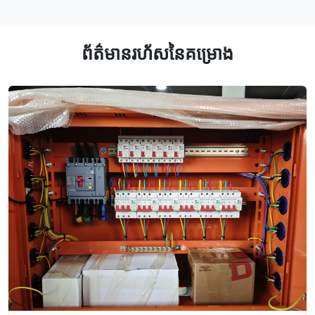
ធាតុដើមរហូតដល់ការចេញផលិតផលសម្រេច។ ក្រុមហ៊ុនបានជ្រើសរើស
បន្ទះដែកថែបដែលមានគុណភាពខ្ពស់ និងគ្រឿងបន្លាស់អគ្គិសនីតាមស្តង់ដារ
ជាតិ ដោយបញ្ចូលជាមួយនឹងដំណើរការផលិតដែលមានស្តង់ដារ ដើម្បីធានា
បាននូវស្ថេរភាព និងភាពធន់របស់ឧបករណ៍គ្រប់ម៉ូឌែល។ ផលិតផលស្នូល
ព័ត៌មាន​រហ័ស​នៃ​គម្រោង
រួមមាន ការបញ្ចេញឧបករណ៍បញ្ជាថាមពលទាបប្រភេទ GCS និងការ
បញ្ចេញឧបករណ៍បញ្ជាផ្សេងទៀត ដែលសមស្របសម្រាប់តម្រូវការចែកចាយ
ថាមពលក្នុងស្ថានភាពជាច្រើន ដូចជាការផលិតឧស្សាហកម្ម អគារ
ពាណិជ្ជកម្ម ការអប់រំ និងសុខាភិបាល។ ដោយផ្អែកលើលក្ខណៈដែលមានការ
រចនាជាម៉ូឌុល ការការពារសុវត្ថិភាពខ្ពស់ និងការថែទាំដែលងាយស្រួល
ផលិតផលទាំងនេះបានទទួលការទទួលស្គាល់យ៉ាងទូលំទូលាយពីទីផ្សារ។
ដោយផ្អែកលើប៉ាតង់ស្រាវជ្រាវដោយខ្លួនឯងជាច្រើន និងសិទ្ធិអ្នក
និពន្ធសូហ្វវែរ ក្រុមហ៊ុនបានបន្តធ្វើឱ្យប្រសើរឡើងនូវដំណោះស្រាយ
បច្ចេកទេសផលិតផល ដោយអាចផ្តល់សេវាកម្មពេញលេញពីការប្រឹក្សា
បច្ចេកទេស ការរចនាដំណោះស្រាយ រហូតដល់ការផលិត និងការដឹកជញ្ជូន
ដោយផ្អែកលើតម្រូវការផ្ទាល់ខ្លួនរបស់អតិថិជន ដើម្បីផ្គត់ផ្គង់ឱ្យស្របទៅនឹង
ស្ថានភាពចែកចាយថាមពលនៃគម្រោងផ្សេងៗ។ ជាមួយគ្នានេះ ក្រុមហ៊ុន
ក៏បានបង្កើតប្រព័ន្ធសេវាកម្មដ៏ពេញលេញ ដោយផ្អែកលើគុណសម្បត្តិទីតាំង
ក្នុងស្រុក ដើម្បីឆ្លើយតបយ៉ាងរហ័សចំពោះតម្រូវការរបស់អតិថិជន ផ្តល់ការ
គាំទ្របច្ចេកទេសដ៏មានប្រសិទ្ធភាព និងការធានាក្រោយការលក់ ដើម្បីជួយ
អតិថិជនដោះស្រាយបញ្ហាចែកចាយថាមពលផ្សេងៗ។ ដោយផ្អែកលើកត្តា
ស្មោះត្រង់ និងការបង្កើតអាជីវកម្ម ក្រុមហ៊ុន Lichuang Electrical បាន
យកគុណភាពជាស្នូល និងការច្នៃប្រឌិតជាកម្លាំងជំរុញ ដើម្បីពង្រឹង