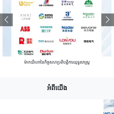
Previous
N
ម៉ាកយីហោនៃកិច្ចសហប្រតិបត្តិការយុទ្ធសាស្ត្រ
អំពីយើង