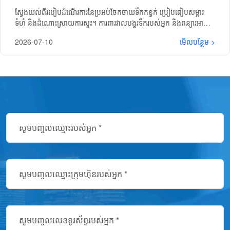
ស្វែងយល់ពីរបៀបដំណើរការនៃប្រអប់ចែកចាយទឹកកខ្វក់ ប្រៀបធៀបសម្ភារៈ
ទំហំ និងដំណោះស្រាយការស្ទះ។ ការពារវាលបង្ហូរទឹករបស់អ្នក និងពន្យារអាយុ
កាលប្រព័ន្ធរបស់អ្នក។ ទទួលបានតម្លៃផ្ទៀងផ្ទាត់ឥតគិតថ្លៃនៅថ្ងៃនេះ។
2026-07-10
មើលបន្ថែម >